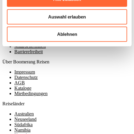
Boomerang Reisen GmbH
Zurmaiener Straße 152
54292 Trier
Auswahl erlauben
Kontaktiere uns
Ablehnen
Kontakt
Newsletteranmeldung
MitarbeiterInnen
Barrierefreiheit
Über Boomerang Reisen
Impressum
Datenschutz
AGB
Kataloge
Mietbedingungen
Reiseländer
Australien
Neuseeland
Südafrika
Namibia