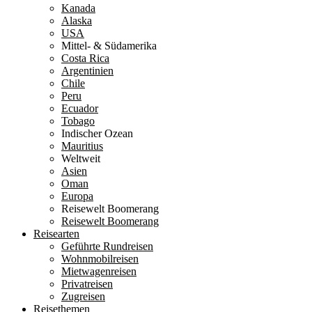
Kanada
Alaska
USA
Mittel- & Südamerika
Costa Rica
Argentinien
Chile
Peru
Ecuador
Tobago
Indischer Ozean
Mauritius
Weltweit
Asien
Oman
Europa
Reisewelt Boomerang
Reisewelt Boomerang
Reisearten
Geführte Rundreisen
Wohnmobilreisen
Mietwagenreisen
Privatreisen
Zugreisen
Reisethemen