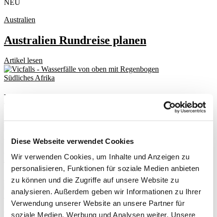
NEU
Australien
Australien Rundreise planen
Artikel lesen
Südliches Afrika
Namibia
Artikel lesen
Neuseeland
Diese Webseite verwendet Cookies
Neuseeland
Wir verwenden Cookies, um Inhalte und Anzeigen zu
personalisieren, Funktionen für soziale Medien anbieten
Artikel lesen
zu können und die Zugriffe auf unsere Website zu
analysieren. Außerdem geben wir Informationen zu Ihrer
Südliches Afrika
Verwendung unserer Website an unsere Partner für
Nicht nur nach
Boomi on Tour – Südafrika
soziale Medien, Werbung und Analysen weiter. Unsere