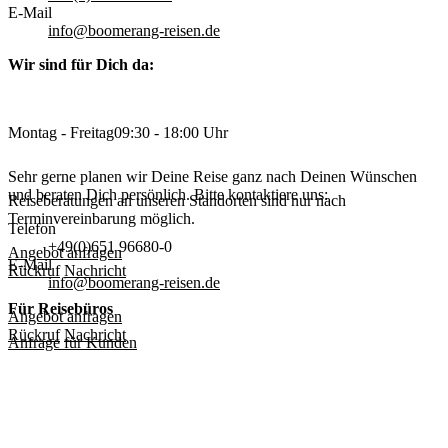
E-Mail
info@boomerang-reisen.de
Wir sind für Dich da:
Montag - Freitag
09:30 - 18:00 Uhr
Sehr gerne planen wir Deine Reise ganz nach Deinen Wünschen
und beraten Dich persönlich. Bitte kontaktiere uns:
Reiseberatungen an unseren Standorten sind nur nach
Terminvereinbarung möglich.
Telefon
+49(0)651 96680-0
Angebot anfragen
E-Mail
Rückruf
Nachricht
info@boomerang-reisen.de
Für Reisebüros
Angebot anfragen
Rückruf
Nachricht
Anfrage für Kunden