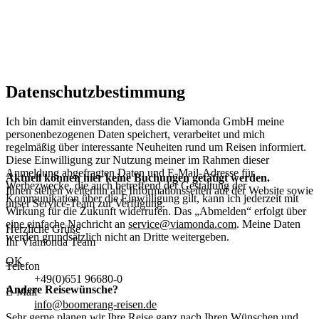
Datenschutzbestimmung
Ich bin damit einverstanden, dass die Viamonda GmbH meine
personenbezogenen Daten speichert, verarbeitet und mich
regelmäßig über interessante Neuheiten rund um Reisen informiert.
Diese Einwilligung zur Nutzung meiner im Rahmen dieser
Anmeldung abgefragten Daten und E-Mail-Adresse für
Aktuell können hier keine Buchungen getätigt werden.
Werbezwecke, die auch betreffend der Gestaltung der
Ihnen stehen weiterhin alle Informationsseiten auf der Website sowie
Kommunikation über die Einwilligung gilt, kann ich jederzeit mit
unser Service-Team zur Verfügung.
Wirkung für die Zukunft widerrufen. Das „Abmelden“ erfolgt über
eine einfache Nachricht an
service@viamonda.com
. Meine Daten
Herzliche Grüße
werden grundsätzlich nicht an Dritte weitergeben.
Ihr Viamonda Team
OK
Telefon
+49(0)651 96680-0
Andere Reisewünsche?
E-Mail
info@boomerang-reisen.de
Sehr gerne planen wir Ihre Reise ganz nach Ihren Wünschen und