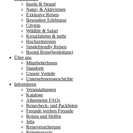
Inseln & Strand
Natur- & Aktivreisen
Exklusive Reisen
Besondere Erlebnisse
Citytrip
Wildlife & Safari
Kreuzfahrten & mehr
Hochzeitsreisen
Singlefriendly Reisen
Boomi Reise(begleitung)
Über uns
MitarbeiterInnen
Standorte
Unsere Vorteile
Unternehmensgeschichte
Informieren
Veranstaltungen
Kataloge
Allgemeine FAQs
Reisecheck- und Packlisten
Freunde werben Freunde
Reisen und Helfen
Jobs
Reiseversicherung
Reisemagazin