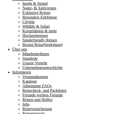
Inseln & Strand
Natur- & Aktivreisen
Exklusive Reisen
Besondere Erlebnisse
Citytrip
Wildlife & Safari
Kreuzfahrten & mehr
Hochzeitsreisen
Singlefriendly Reisen
Boomi Reise(begleitung)
Über uns
MitarbeiterInnen
Standorte
Unsere Vorteile
Unternehmensgeschichte
Informieren
Veranstaltungen
Kataloge
Allgemeine FAQs
Reisecheck- und Packlisten
Freunde werben Freunde
Reisen und Helfen
Jobs
Reiseversicherung
Reisemagazin