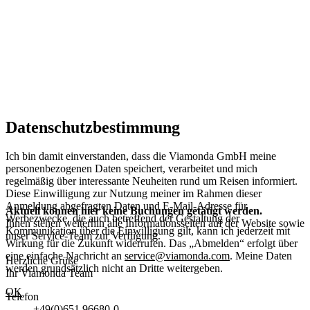
Datenschutzbestimmung
Ich bin damit einverstanden, dass die Viamonda GmbH meine
personenbezogenen Daten speichert, verarbeitet und mich
regelmäßig über interessante Neuheiten rund um Reisen informiert.
Diese Einwilligung zur Nutzung meiner im Rahmen dieser
Anmeldung abgefragten Daten und E-Mail-Adresse für
Aktuell können hier keine Buchungen getätigt werden.
Werbezwecke, die auch betreffend der Gestaltung der
Ihnen stehen weiterhin alle Informationsseiten auf der Website sowie
Kommunikation über die Einwilligung gilt, kann ich jederzeit mit
unser Service-Team zur Verfügung.
Wirkung für die Zukunft widerrufen. Das „Abmelden“ erfolgt über
eine einfache Nachricht an
service@viamonda.com
. Meine Daten
Herzliche Grüße
werden grundsätzlich nicht an Dritte weitergeben.
Ihr Viamonda Team
OK
Telefon
+49(0)651 96680-0