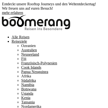
Entdeckt unsere Rooftop Journeys und den Weltentdeckertag!
Wir freuen uns auf euren Besuch!
mehr erfahren
Alle Reisen
Reiseziele
Ozeanien
Australien
Neuseeland
Fiji
Französisch-Polynesien
Cook Islands
Papua Neuguinea
Afrika
Südafrika
Namibia
Botswana
Uganda
Kenia
Tansania
Nordamerika