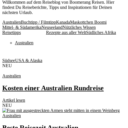
Willkommen auf dem Reiseblog von Boomerang Reisen. Hier
findest Du Reiseberichte, Tipps und Inspirationen für Deinen
nächsten Urlaub.
Australien
Buchtipp / Filmtipp
Kanada
Maskottchen Boomi
Mittel- & Südamerika
Neuseeland
Nützliches Wissen
Reisetipps
Rezepte aus aller Welt
Südliches Afrika
Australien
Südsee
USA & Alaska
NEU
Australien
Kosten einer Australien Rundreise
Artikel lesen
NEU
Australien
Beste Reisezeit Australien