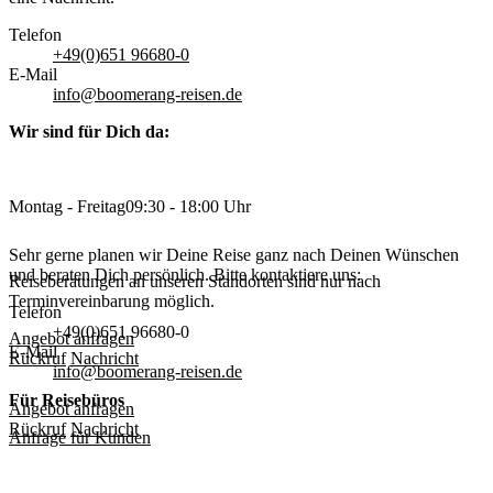
Telefon
+49(0)651 96680-0
E-Mail
info@boomerang-reisen.de
Wir sind für Dich da:
Montag - Freitag
09:30 - 18:00 Uhr
Sehr gerne planen wir Deine Reise ganz nach Deinen Wünschen
und beraten Dich persönlich. Bitte kontaktiere uns:
Reiseberatungen an unseren Standorten sind nur nach
Terminvereinbarung möglich.
Telefon
+49(0)651 96680-0
Angebot anfragen
E-Mail
Rückruf
Nachricht
info@boomerang-reisen.de
Für Reisebüros
Angebot anfragen
Rückruf
Nachricht
Anfrage für Kunden