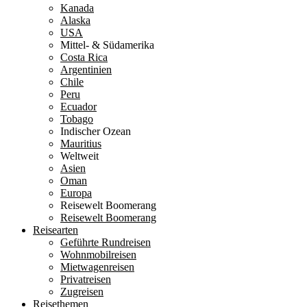
Kanada
Alaska
USA
Mittel- & Südamerika
Costa Rica
Argentinien
Chile
Peru
Ecuador
Tobago
Indischer Ozean
Mauritius
Weltweit
Asien
Oman
Europa
Reisewelt Boomerang
Reisewelt Boomerang
Reisearten
Geführte Rundreisen
Wohnmobilreisen
Mietwagenreisen
Privatreisen
Zugreisen
Reisethemen