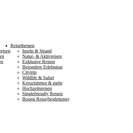
Reisethemen
reisen
Inseln & Strand
en
Natur- & Aktivreisen
en
Exklusive Reisen
Besondere Erlebnisse
Citytrip
Wildlife & Safari
Kreuzfahrten & mehr
Hochzeitsreisen
Singlefriendly Reisen
Boomi Reise(begleitung)