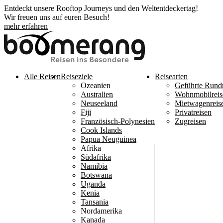
Entdeckt unsere Rooftop Journeys und den Weltentdeckertag!
Wir freuen uns auf euren Besuch!
mehr erfahren
Alle Reisen
Reiseziele
Reisearten
Ozeanien
Geführte Rund
Australien
Wohnmobilreis
Neuseeland
Mietwagenreis
Fiji
Privatreisen
Französisch-Polynesien
Zugreisen
Cook Islands
Papua Neuguinea
Afrika
Südafrika
Namibia
Botswana
Uganda
Kenia
Tansania
Nordamerika
Kanada