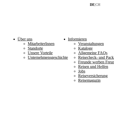
DE
|
CH
Über uns
Informieren
MitarbeiterInnen
Veranstaltungen
Standorte
Kataloge
Unsere Vorteile
Allgemeine FAQs
Unternehmensgeschichte
Reisecheck- und Packl
Freunde werben Freu
Reisen und Helfen
Jobs
Reiseversicherung
Reisemagazin