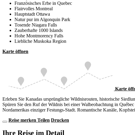
Französisches Erbe in Quebec
Flairvolles Montreal
Hauptstadt Ottawa
Natur pur im Algonquin Park
Tosende Niagara Falls
Zauberhafte 1000 Islands
Hohe Montmorency Falls
Liebliche Muskoka Region
Karte öffnen
Ottawa
Montreal
Toronto
Québec
Karte öff
Erleben Sie Kanadas ursprüngliche Wildnisrouten, historische Siedlu
Spüren Sie den Ruf der Wildnis bei einer Walbeobachtung in Québec 
Nordamerikas einziger Festungs-Stadt. Romantische Kanäle, Kopfste
Reise merken
Teilen
Drucken
Ihre Reise im Detail