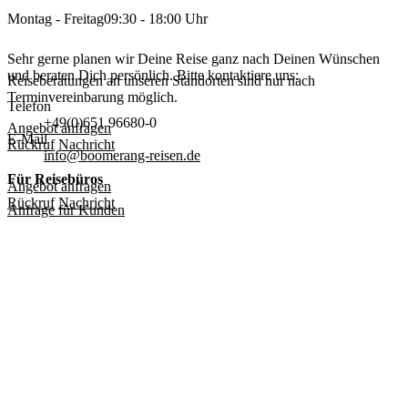
Montag - Freitag
09:30 - 18:00 Uhr
Sehr gerne planen wir Deine Reise ganz nach Deinen Wünschen
und beraten Dich persönlich. Bitte kontaktiere uns:
Reiseberatungen an unseren Standorten sind nur nach
Terminvereinbarung möglich.
Telefon
+49(0)651 96680-0
Angebot anfragen
E-Mail
Rückruf
Nachricht
info@boomerang-reisen.de
Für Reisebüros
Angebot anfragen
Rückruf
Nachricht
Anfrage für Kunden