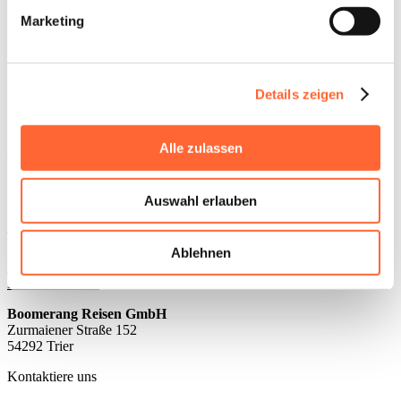
– Du erhältst schnellstmöglich
Marketing
Deinen maßgeschneiderten
Reisevorschlag.
D. G.
Persönliches Angebot anfragen
Details zeigen
Entdecke unsere Reisen nach Neuseeland
Alle zulassen
Neuseelandreisen entdecken
Weitere Blogbeiträge
Auswahl erlauben
Ecuador
Vorheriger Artikel
Ablehnen
Australien
Nächster Artikel
Boomerang Reisen GmbH
Zurmaiener Straße 152
54292 Trier
Kontaktiere uns