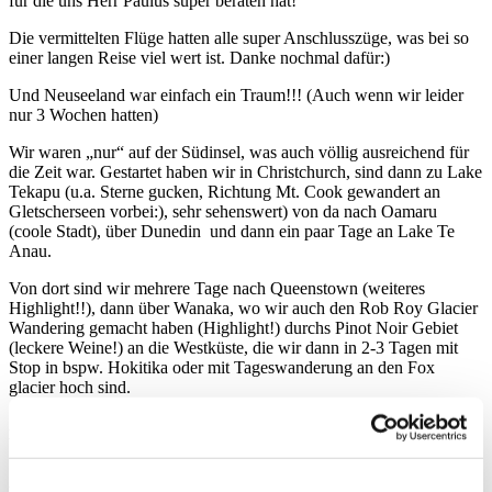
für die uns Herr Paulus super beraten hat!
Die vermittelten Flüge hatten alle super Anschlusszüge, was bei so
einer langen Reise viel wert ist. Danke nochmal dafür:)
Und Neuseeland war einfach ein Traum!!! (Auch wenn wir leider
nur 3 Wochen hatten)
Wir waren „nur“ auf der Südinsel, was auch völlig ausreichend für
die Zeit war. Gestartet haben wir in Christchurch, sind dann zu Lake
Tekapu (u.a. Sterne gucken, Richtung Mt. Cook gewandert an
Gletscherseen vorbei:), sehr sehenswert) von da nach Oamaru
(coole Stadt), über Dunedin und dann ein paar Tage an Lake Te
Anau.
Von dort sind wir mehrere Tage nach Queenstown (weiteres
Highlight!!), dann über Wanaka, wo wir auch den Rob Roy Glacier
Wandering gemacht haben (Highlight!) durchs Pinot Noir Gebiet
(leckere Weine!) an die Westküste, die wir dann in 2-3 Tagen mit
Stop in bspw. Hokitika oder mit Tageswanderung an den Fox
glacier hoch sind.
Am Ende waren wir dann in Nelson und Picton sowie im
Weingebiet im Norden, was auch sehr nett und lecker war:)
Also vielen vielen Dank erneut für die super Beratung und