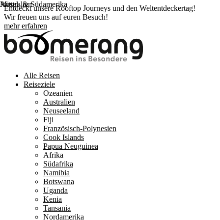
Mittel- & Südamerika
Australien
Entdeckt unsere Rooftop Journeys und den Weltentdeckertag!
Wir freuen uns auf euren Besuch!
mehr erfahren
Alle Reisen
Reiseziele
Ozeanien
Australien
Neuseeland
Fiji
Französisch-Polynesien
Cook Islands
Papua Neuguinea
Afrika
Südafrika
Namibia
Botswana
Uganda
Kenia
Tansania
Nordamerika