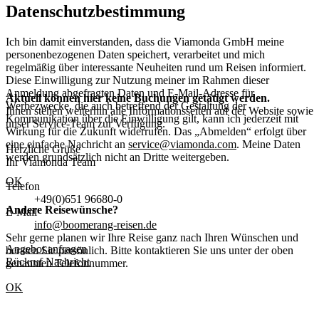
Datenschutzbestimmung
Ich bin damit einverstanden, dass die Viamonda GmbH meine
personenbezogenen Daten speichert, verarbeitet und mich
regelmäßig über interessante Neuheiten rund um Reisen informiert.
Diese Einwilligung zur Nutzung meiner im Rahmen dieser
Anmeldung abgefragten Daten und E-Mail-Adresse für
Aktuell können hier keine Buchungen getätigt werden.
Werbezwecke, die auch betreffend der Gestaltung der
Ihnen stehen weiterhin alle Informationsseiten auf der Website sowie
Kommunikation über die Einwilligung gilt, kann ich jederzeit mit
unser Service-Team zur Verfügung.
Wirkung für die Zukunft widerrufen. Das „Abmelden“ erfolgt über
eine einfache Nachricht an
service@viamonda.com
. Meine Daten
Herzliche Grüße
werden grundsätzlich nicht an Dritte weitergeben.
Ihr Viamonda Team
OK
Telefon
+49(0)651 96680-0
Andere Reisewünsche?
E-Mail
info@boomerang-reisen.de
Sehr gerne planen wir Ihre Reise ganz nach Ihren Wünschen und
Angebot anfragen
beraten Sie persönlich. Bitte kontaktieren Sie uns unter der oben
Rückruf
Nachricht
genannten Telefonnummer.
OK