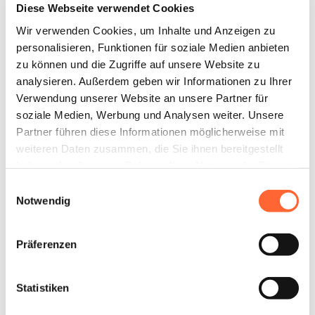
Vermittlung einer unvergesslichen Reise!!
Diese Webseite verwendet Cookies
Wir verwenden Cookies, um Inhalte und Anzeigen zu
Auch noch alles Gute für 2025 und einen guten Start ins Jahr!!
Unserer hätte kaum schöner sein können 😀
personalisieren, Funktionen für soziale Medien anbieten
zu können und die Zugriffe auf unsere Website zu
analysieren. Außerdem geben wir Informationen zu Ihrer
Verwendung unserer Website an unsere Partner für
Nicht nur nach
soziale Medien, Werbung und Analysen weiter. Unsere
Australien!
Partner führen diese Informationen möglicherweise mit
weiteren Daten zusammen, die Sie ihnen bereitgestellt
Mit uns die Welt entdecken!
haben oder die sie im Rahmen Ihrer Nutzung der Dienste
gesammelt haben.
Einwilligungsauswahl
Ob ASIEN, NORD-, MITTEL-
oder SÜDAMERIKA, ob
Notwendig
OZEANIEN, SÜDLICHES oder
ÖSTLICHES AFRIKA –
Präferenzen
Hast Du besondere
Reisewünsche? Gerne planen
unsere Experten Deine
individuelle Reise.
Statistiken
Nenne uns gerne Deine Wünsche