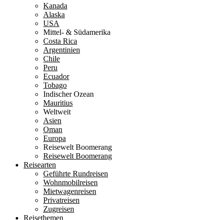
Kanada
Alaska
USA
Mittel- & Südamerika
Costa Rica
Argentinien
Chile
Peru
Ecuador
Tobago
Indischer Ozean
Mauritius
Weltweit
Asien
Oman
Europa
Reisewelt Boomerang
Reisewelt Boomerang
Reisearten
Geführte Rundreisen
Wohnmobilreisen
Mietwagenreisen
Privatreisen
Zugreisen
Reisethemen