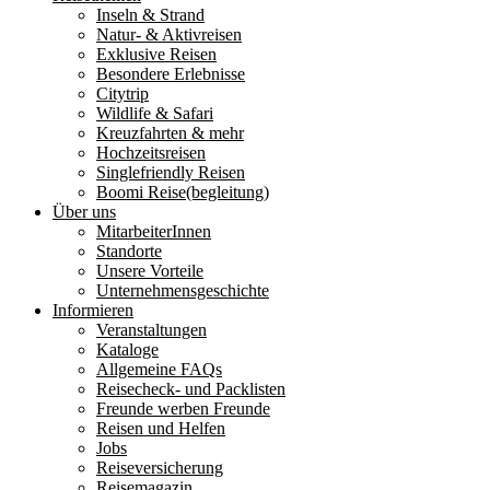
Inseln & Strand
Natur- & Aktivreisen
Exklusive Reisen
Besondere Erlebnisse
Citytrip
Wildlife & Safari
Kreuzfahrten & mehr
Hochzeitsreisen
Singlefriendly Reisen
Boomi Reise(begleitung)
Über uns
MitarbeiterInnen
Standorte
Unsere Vorteile
Unternehmensgeschichte
Informieren
Veranstaltungen
Kataloge
Allgemeine FAQs
Reisecheck- und Packlisten
Freunde werben Freunde
Reisen und Helfen
Jobs
Reiseversicherung
Reisemagazin