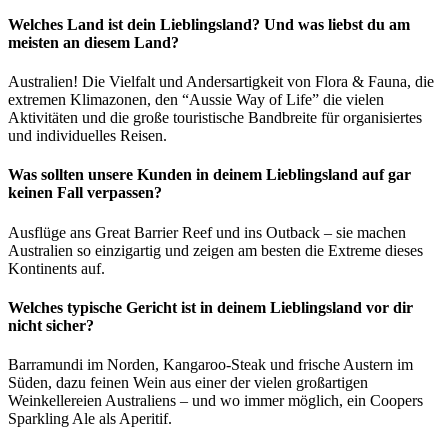
Welches Land ist dein Lieblingsland? Und was liebst du am
meisten an diesem Land?
© 2026 Boomerang
Australien! Die Vielfalt und Andersartigkeit von Flora & Fauna, die
Wunschliste teilen
extremen Klimazonen, den “Aussie Way of Life” die vielen
Aktivitäten und die große touristische Bandbreite für organisiertes
und individuelles Reisen.
Du kannst Deine Reiselieblinge speichern mit Freunden teilen und
später die Planung fortsetzen. Nach Einsendung des Formulars
Was sollten unsere Kunden in deinem Lieblingsland auf gar
erhältst Du eine Mail zum Weiterleiten und Teilen der Reisen.
keinen Fall verpassen?
Wunschliste speichern
Ausflüge ans Great Barrier Reef und ins Outback – sie machen
Australien so einzigartig und zeigen am besten die Extreme dieses
Du erhältst einen Link mit deinen Lieblingsreisen per E-Mail
Kontinents auf.
zugeschickt. Von dort kannst du mit der Reiseplanung fortfahren.
Welches typische Gericht ist in deinem Lieblingsland vor dir
Kataloge bestellen
nicht sicher?
Der physische Versand erfolgt nur in die Länder, in welchen wir
Barramundi im Norden, Kangaroo-Steak und frische Austern im
vertreten sind - Deutschland, Österreich, Schweiz - sowie
Süden, dazu feinen Wein aus einer der vielen großartigen
Luxemburg. Kunden aus allen anderen Ländern können unsere
Weinkellereien Australiens – und wo immer möglich, ein Coopers
Kataloge in der Webversion durchblättern.
Sparkling Ale als Aperitif.