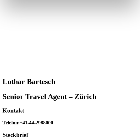
Kontakt
Newsletteranmeldung
MitarbeiterInnen
Barrierefreiheit
Über Boomerang Reisen
Impressum
Datenschutz
AGB
Kataloge
Mietbedingungen
Reiseländer
Lothar Bartesch
Australien
Neuseeland
Südafrika
Senior Travel Agent – Zürich
Namibia
Kanada
Kontakt
Costa Rica
Telefon:
+41-44-2988000
Steckbrief