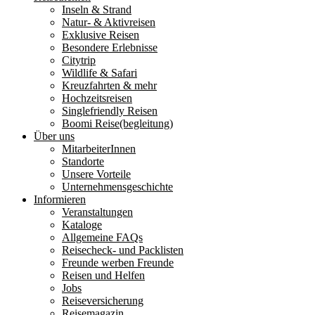
Inseln & Strand
Natur- & Aktivreisen
Exklusive Reisen
Besondere Erlebnisse
Citytrip
Wildlife & Safari
Kreuzfahrten & mehr
Hochzeitsreisen
Singlefriendly Reisen
Boomi Reise(begleitung)
Über uns
MitarbeiterInnen
Standorte
Unsere Vorteile
Unternehmensgeschichte
Informieren
Veranstaltungen
Kataloge
Allgemeine FAQs
Reisecheck- und Packlisten
Freunde werben Freunde
Reisen und Helfen
Jobs
Reiseversicherung
Reisemagazin