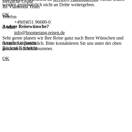
Herzliche Grüße
werden grundsätzlich nicht an Dritte weitergeben.
Ihr Viamonda Team
OK
Telefon
+49(0)651 96680-0
Andere Reisewünsche?
E-Mail
info@boomerang-reisen.de
Sehr gerne planen wir Ihre Reise ganz nach Ihren Wünschen und
Angebot anfragen
beraten Sie persönlich. Bitte kontaktieren Sie uns unter der oben
Rückruf
Nachricht
genannten Telefonnummer.
OK