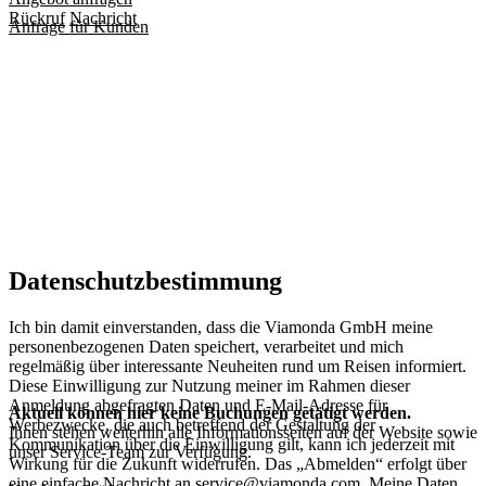
Rückruf
Nachricht
Anfrage für Kunden
Datenschutzbestimmung
Ich bin damit einverstanden, dass die Viamonda GmbH meine
personenbezogenen Daten speichert, verarbeitet und mich
regelmäßig über interessante Neuheiten rund um Reisen informiert.
Diese Einwilligung zur Nutzung meiner im Rahmen dieser
Anmeldung abgefragten Daten und E-Mail-Adresse für
Aktuell können hier keine Buchungen getätigt werden.
Werbezwecke, die auch betreffend der Gestaltung der
Ihnen stehen weiterhin alle Informationsseiten auf der Website sowie
Kommunikation über die Einwilligung gilt, kann ich jederzeit mit
unser Service-Team zur Verfügung.
Wirkung für die Zukunft widerrufen. Das „Abmelden“ erfolgt über
eine einfache Nachricht an
service@viamonda.com
. Meine Daten