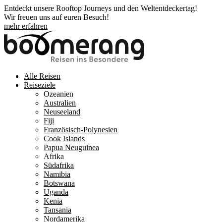
Entdeckt unsere Rooftop Journeys und den Weltentdeckertag!
Wir freuen uns auf euren Besuch!
mehr erfahren
Alle Reisen
Reiseziele
Ozeanien
Australien
Neuseeland
Fiji
Französisch-Polynesien
Cook Islands
Papua Neuguinea
Afrika
Südafrika
Namibia
Botswana
Uganda
Kenia
Tansania
Nordamerika