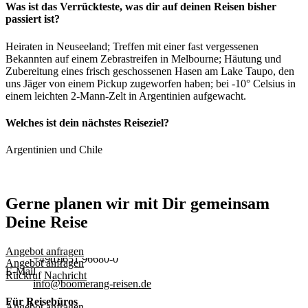
E-Mail
Link
Facebook
WhatsApp
Was ist das Verrückteste, was dir auf deinen Reisen bisher
passiert ist?
Gerne helfen wir Dir bei deiner Planung oder bei sonstigen Fragen
zu deiner individuellen Reise. Bitte rufe uns an oder schicke uns
Heiraten in Neuseeland; Treffen mit einer fast vergessenen
eine Nachricht.
Bekannten auf einem Zebrastreifen in Melbourne; Häutung und
Zubereitung eines frisch geschossenen Hasen am Lake Taupo, den
Telefon
uns Jäger von einem Pickup zugeworfen haben; bei -10° Celsius in
+49(0)651 96680-0
einem leichten 2-Mann-Zelt in Argentinien aufgewacht.
E-Mail
info@boomerang-reisen.de
Welches ist dein nächstes Reiseziel?
Wir sind für Dich da:
Argentinien und Chile
Montag - Freitag
09:30 - 18:00 Uhr
Gerne planen wir mit Dir gemeinsam
Sehr gerne planen wir Deine Reise ganz nach Deinen Wünschen
Deine Reise
und beraten Dich persönlich. Bitte kontaktiere uns:
Reiseberatungen an unseren Standorten sind nur nach
Terminvereinbarung möglich.
Telefon
Angebot anfragen
+49(0)651 96680-0
Angebot anfragen
E-Mail
Rückruf
Nachricht
info@boomerang-reisen.de
Für Reisebüros
Angebot anfragen