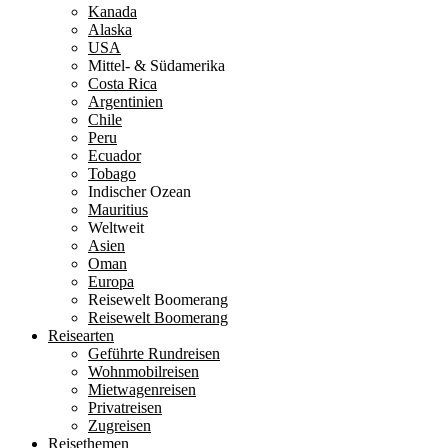
Kanada
Alaska
USA
Mittel- & Südamerika
Costa Rica
Argentinien
Chile
Peru
Ecuador
Tobago
Indischer Ozean
Mauritius
Weltweit
Asien
Oman
Europa
Reisewelt Boomerang
Reisewelt Boomerang
Reisearten
Geführte Rundreisen
Wohnmobilreisen
Mietwagenreisen
Privatreisen
Zugreisen
Reisethemen