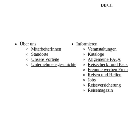
DE
|
CH
Über uns
Informieren
MitarbeiterInnen
Veranstaltungen
Standorte
Kataloge
Unsere Vorteile
Allgemeine FAQs
Unternehmensgeschichte
Reisecheck- und Packl
Freunde werben Freu
Reisen und Helfen
Jobs
Reiseversicherung
Reisemagazin