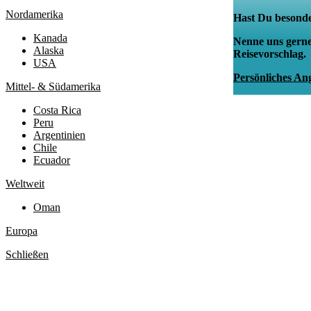
Nordamerika
Hast Du besonde
Kanada
Nenne uns gerne
Alaska
Reisevorschlag.
USA
Persönliches An
Mittel- & Südamerika
Costa Rica
Peru
Argentinien
Chile
Ecuador
Weltweit
Oman
Europa
Schließen