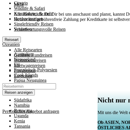
Citytrip
Mehr
Wildlife & Safari
Kreuzfahrten & mehr
Alle Reisen, die Du Dir bei uns anschaust und planst, kannst D
Hochzeitsreisen
Sichere und gebührenfreie Zahlung per Kreditkarte ist selbstver
Singlefriendly Reisen
Schließen
Verantwortungsvolle Reisen
Schließen
Reiseart
Ozeanien
Alle Reisearten
Australien
Geführte Rundreisen
Neuseeland
Wohnmobilreisen
Fiji
Mietwagenreisen
Französisch-Polynesien
Privatreisen
Cook Islands
Zugreisen
Papua Neuguinea
Afrika
Reisen anzeigen
Nicht nur 
Südafrika
Namibia
Botswana
Persönliches Angebot anfragen
Mit uns die Welt 
Uganda
Kenia
Ob ASIEN, NO
Tansania
ÖSTLICHES A