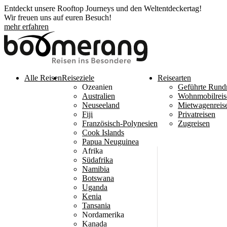
Entdeckt unsere Rooftop Journeys und den Weltentdeckertag!
Wir freuen uns auf euren Besuch!
mehr erfahren
Alle Reisen
Reiseziele
Reisearten
Ozeanien
Geführte Rund
Australien
Wohnmobilreis
Neuseeland
Mietwagenreis
Fiji
Privatreisen
Französisch-Polynesien
Zugreisen
Cook Islands
Papua Neuguinea
Afrika
Südafrika
Namibia
Botswana
Uganda
Kenia
Tansania
Nordamerika
Kanada