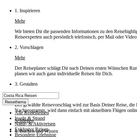
1. Inspirieren
Mehr
Wir bieten Dir die passenden Informationen zu den Reisehighli
Reiseexperten auch persönlich telefonisch, per Mail oder Video
2. Vorschlagen
Mehr
Der Reiseplaner schlägt Dir nach Deinen ersten Wünschen Rund
planen wir auch ganz individuelle Reisen für Dich.
3. Gestalten
Mehr
Reisethema
Der gewählte Reisevorschlag wird zur Basis Deiner Reise, die
Nachprogramm, wird dann einfach mit aktuellsten Flügen online
Alle Reisethemen
Inseln & Strand
Schließen
Natur- & Aktivreisen
Exklusive Reisen
4. Buchen und Wissen
Besondere Erlebnisse