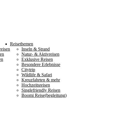
Reisethemen
reisen
Inseln & Strand
en
Natur- & Aktivreisen
en
Exklusive Reisen
Besondere Erlebnisse
Citytrip
Wildlife & Safari
Kreuzfahrten & mehr
Hochzeitsreisen
Singlefriendly Reisen
Boomi Reise(begleitung)