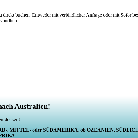
u direkt buchen. Entweder mit verbindlicher Anfrage oder mit Sofortbest
ständlich.
nach Australien!
entdecken!
RD-, MITTEL- oder SÜDAMERIKA, ob OZEANIEN, SÜDLICH
FRIKA –